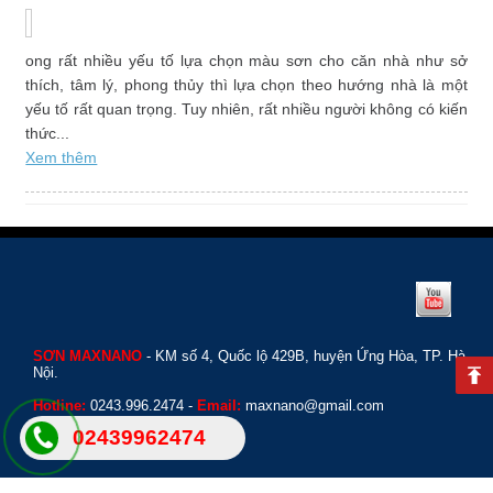
ong rất nhiều yếu tố lựa chọn màu sơn cho căn nhà như sở
thích, tâm lý, phong thủy thì lựa chọn theo hướng nhà là một
yếu tố rất quan trọng. Tuy nhiên, rất nhiều người không có kiến
thức...
Xem thêm
SƠN MAXNANO
- KM số 4, Quốc lộ 429B, huyện Ứng Hòa, TP. Hà
Back to Top
Nội.
Hotline:
0243.996.2474 -
Email:
maxnano@gmail.com
02439962474