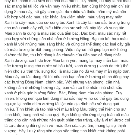
này trở thành màu sơn cho nhà của mình. Tuy nhiên, dù đây là hai màu
săc mang lại tài lộc và vận may nhiều nhất, bạn cũng không nên chỉ sử
dụng 2 màu này, sẽ gây cảm giác đơn điệu và thiếu thẩm mỹ mà nên
kết hợp với các màu sắc khác làm điểm nhấn. màu vàng may mắn
Xanh lá cây- màu của sự sung túc Xanh lá cây là màu sắc tương trung
cho màu xanh cây cối, biểu hiện cho sự snh nổi nảy lộc và sung túc.
Màu xanh lá cũng là màu sắc của tiền bạc. Đăc biệt, màu sắc này rất
phù hợp với những căn nhà nằm ở hướng Đông. Bạn có kết hợp màu
xanh lá với những màu sáng khác và cũng có thể dùng các loại cây giả
có màu tương tự đặt trong phòng. Việc này có thể giúp bạn mở thông
đường tài lộc, thu hút dòng luân chuyển của tiền bạc dễ dàng nhất.
Xanh dương, xanh da trời- Màu bình yên, mang lại may mắn Làm màu
sắc tượng trưng cho nước và bầu trời, xanh dương ( xanh da trời) thể
hiện cho sự tràn trề, sung túc, là màu của no đủ và may mắn ngập tràn.
Màu này có tác dụng rất tốt nếu nhà bạn nằm ở hướng chính đống hay
các hướng Đông Nam, chính bắc. Với những văn phòng, căn nhà
không nằm ở những hướng này, bạn vẫn có thể nhấn nhá chút sắc
xanh ở phía góc hướng Đông, Bắc, Đông Nam của căn phòng. Tuy
nhiên, không nên quá lạm dụng màu sắc này vì nó có thể gây tác dụng
ngược lại nhấn chìm đường tài lộc của gia đình nếu sử dụng quá
nhiều. Tinh khiết và tao nhã với màu trắng Màu trắng thể hiện cho sự
tiinh khôi, trang nhã và cao quý. Bạn không nên ứng dụng toàn bộ màu
trắng cho căn nhà những nên quét phần trần trắng, đâylà vị trí được coi
là cực dương đối nghịch với màu đen của cực âm, mang lại sự thịnh
vượng. Hãy lưu ý rằng nên chọn sắc trắng tinh khiết chứ không phải