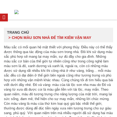
TRANG CHỦ
CHỌN MÀU SƠN NHÀ ĐỂ TÌM KIẾM VẬN MAY
Màu sắc có mối quan hệ mật thiết với phong thủy. Điều này có thể thấy
được thông qua tác động của màu sơn trong nhà. Đôi khi sử dụng màu
sắc phù hơp sẽ mang lại may mắn, sự đủ đầy cho gia đình. Những
màu sắc cơ bản của thế giới tự nhiên cũng như trong công nghệ làm
màu sơn là đỏ, xanh dương và xanh lá, ngoài ra, còn có những màu
được sử dụng rất nhiều khi thi công nhà ở như vàng, trắng… mỗi màu
sắc đều có đại diện ở thế giới bên ngoài cũng như tương trưng và phù
hợp với những vận mệnh khác nhau. Cùng chúng tôi đi tìm hiểu qua bài
viết dưới đây nhé. Đỏ và vàng- màu của tài lộc son nha mau do Đỏ và
vàng từ xưa đã được coi là màu gắn liền với tài lộc, may mắn. Theo
quan niệm, màu đỏ tượng trưng cho năng lượng của mặt trời, mang lại
sức sống, đam mê, thể hiện cho sự may mắn, những lời chúc mừng.
Còn màu vàng là màu của thứ kim loại quý giá bậc nhất thế giới,
thường được dùng để đúc tiền ngày xưa nên tượng trưng cho sự giàu
sang, phú quý. Với quan niệm trên mà nhiều người đã sử dụng hai màu