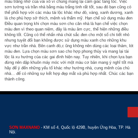
màu trắng nhờ của vải xô vì chúng mang lại cảm giác tang tóc. Việc
sơn tường và trần nhà bằng màu trắng tinh rất tốt, sau đó bạn cũng có
thể phối hợp với các màu tài lộc khác như đỏ, vàng, xanh dương, xanh
lá cho phù hợp sở thích, mệnh và thẩm mỹ. Hạn chế sử dụng màu đen
Điều quan trọng khi chọn màu sơn cho căn nhà là hạn chế việc chọn
màu đen vì theo quan niệm, đây là màu âm cực, thể hiện những điều
không tốt. Cũng có thể nhấn nhá chút sắc đen cho một số chi tiết nhỏ
nhưng tuyệt đối bạn không được sử dụng màu xanh cho những khu
vực như trần nhà. Bên canh đó,c ũng không nên dùng các loại thảm, lót
màu đen. Lựa chọn màu sơn sao cho hợp phong thủy và mang lại tài
lộc là xu hướng của các gai đình hiện nay. Tuy nhiên, khi chọn lựa bạn
đừng nên dập khuôn máy móc với một màu cơ bản mang ý nghĩ tốt mà
hãy để ý đến những yếu tố khác như hướng nhà, cung mênh của chủ
nhà… để có những sự kết hợp đẹp mắt và phù hợp nhất. Chúc các bạn
thành công.
Back to Top
SƠN MAXNANO
- KM số 4, Quốc lộ 429B, huyện Ứng Hòa, TP. Hà
Nội.