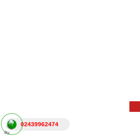
Back to Top
02439962474