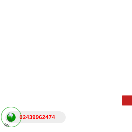
Back to Top
02439962474